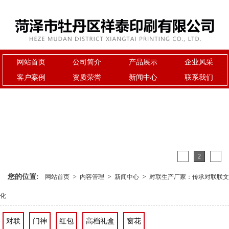
网站首页
公司简介
产品展示
企业风采
客户案例
资质荣誉
新闻中心
联系我们
1
2
3
您的位置:
>
>
>
网站首页
内容管理
新闻中心
对联生产厂家：传承对联联文
化
对联
门神
红包
高档礼盒
窗花