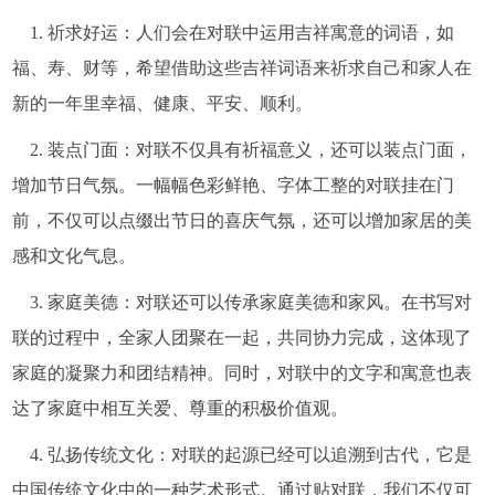
1. 祈求好运：人们会在对联中运用吉祥寓意的词语，如
福、寿、财等，希望借助这些吉祥词语来祈求自己和家人在
新的一年里幸福、健康、平安、顺利。
2. 装点门面：对联不仅具有祈福意义，还可以装点门面，
增加节日气氛。一幅幅色彩鲜艳、字体工整的对联挂在门
前，不仅可以点缀出节日的喜庆气氛，还可以增加家居的美
感和文化气息。
3. 家庭美德：对联还可以传承家庭美德和家风。在书写对
联的过程中，全家人团聚在一起，共同协力完成，这体现了
家庭的凝聚力和团结精神。同时，对联中的文字和寓意也表
达了家庭中相互关爱、尊重的积极价值观。
4. 弘扬传统文化：对联的起源已经可以追溯到古代，它是
中国传统文化中的一种艺术形式。通过贴对联，我们不仅可