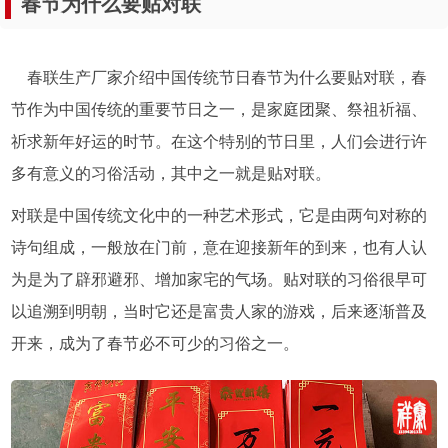
春节为什么要贴对联
春联生产厂家介绍中国传统节日春节为什么要贴对联，春
节作为中国传统的重要节日之一，是家庭团聚、祭祖祈福、
祈求新年好运的时节。在这个特别的节日里，人们会进行许
多有意义的习俗活动，其中之一就是贴对联。
对联是中国传统文化中的一种艺术形式，它是由两句对称的
诗句组成，一般放在门前，意在迎接新年的到来，也有人认
为是为了辟邪避邪、增加家宅的气场。贴对联的习俗很早可
以追溯到明朝，当时它还是富贵人家的游戏，后来逐渐普及
开来，成为了春节必不可少的习俗之一。