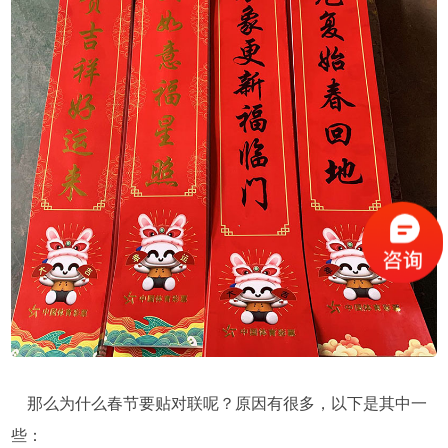
那么为什么春节要贴对联呢？原因有很多，以下是其中一
些：