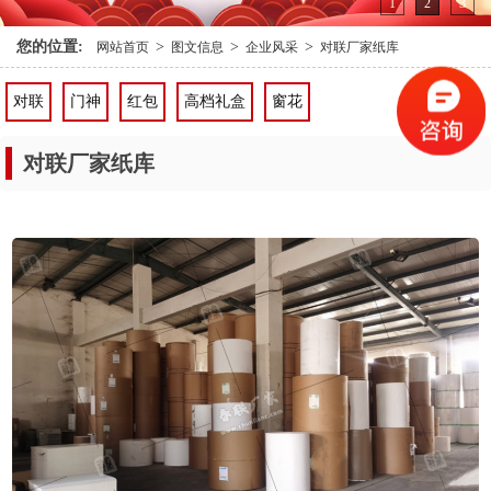
1
2
3
您的位置:
>
>
>
网站首页
图文信息
企业风采
对联厂家纸库
对联
门神
红包
高档礼盒
窗花
对联厂家纸库