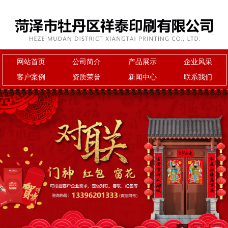
网站首页
公司简介
产品展示
企业风采
客户案例
资质荣誉
新闻中心
联系我们
1
2
3
您的位置:
>
>
>
网站首页
图文信息
客户案例
退役军人事务局定制春联
对联
门神
红包
高档礼盒
窗花